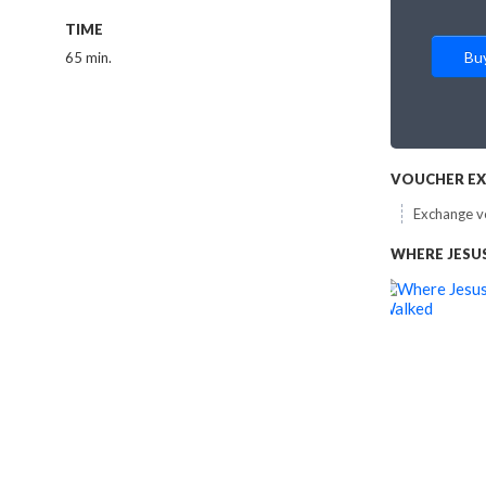
TIME
Bu
65 min.
VOUCHER E
Exchange vo
WHERE JESU